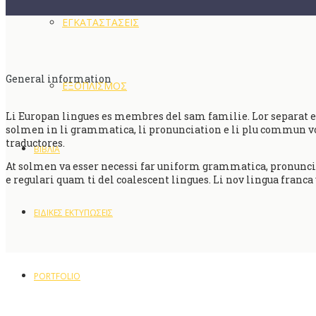
ΕΓΚΑΤΑΣΤΑΣΕΙΣ
General information
ΕΞΟΠΛΙΣΜΟΣ
Li Europan lingues es membres del sam familie. Lor separat exis
solmen in li grammatica, li pronunciation e li plu commun voc
traductores.
ΒΙΒΛΙΑ
At solmen va esser necessi far uniform grammatica, pronuncia
e regulari quam ti del coalescent lingues. Li nov lingua franca
ΕΙΔΙΚΕΣ ΕΚΤΥΠΩΣΕΙΣ
PORTFOLIO