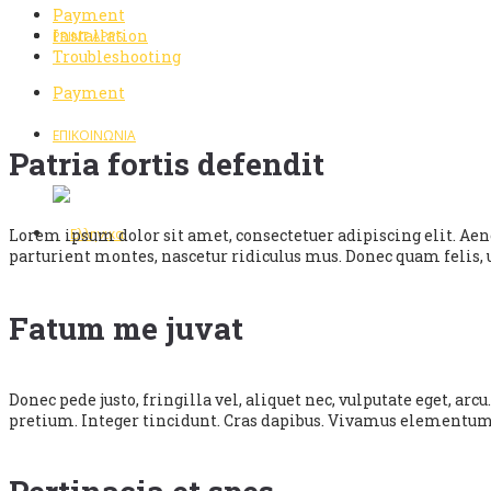
Payment
Installation
PRINT APPS
Troubleshooting
Payment
ΕΠΙΚΟΙΝΩΝΙΑ
Patria fortis defendit
Lorem ipsum dolor sit amet, consectetuer adipiscing elit. Ae
parturient montes, nascetur ridiculus mus. Donec quam felis, 
Fatum me juvat
Donec pede justo, fringilla vel, aliquet nec, vulputate eget, ar
pretium. Integer tincidunt. Cras dapibus. Vivamus elementum 