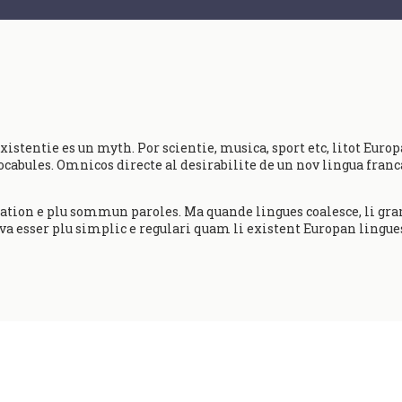
tentie es un myth. Por scientie, musica, sport etc, litot Europa
abules. Omnicos directe al desirabilite de un nov lingua franca
tion e plu sommun paroles. Ma quande lingues coalesce, li gra
 va esser plu simplic e regulari quam li existent Europan lingue