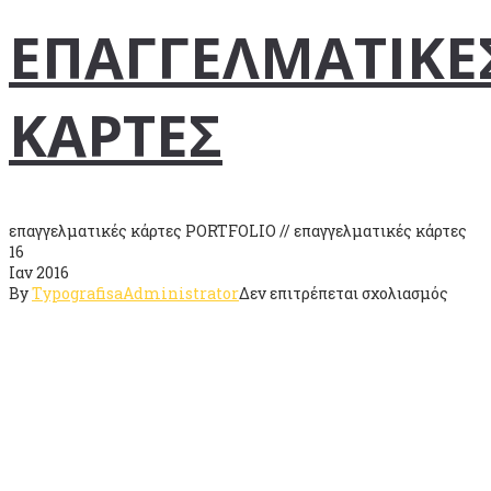
ΚΑΡΤ
ΕΠΑΓΓΕΛΜΑΤΙΚΕ
ΚΑΡΤΕΣ
επαγγελματικές κάρτες PORTFOLIO // επαγγελματικές κάρτες
16
Ιαν 2016
στο
By
TypografisaAdministrator
Δεν επιτρέπεται σχολιασμός
ΕΠΑΓ
ΚΑΡΤ