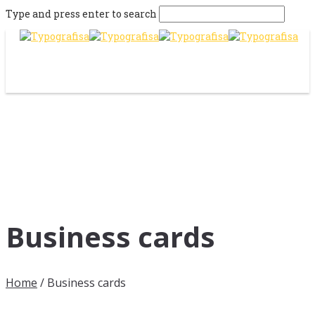
Type and press enter to search
Business cards
Home
/
Business cards